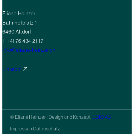
Eliane Heinzer
Bahnhofplatz 1
6460 Altdorf
T +41 76 434 21 17
info@eliane-heinzer.ch
LinkedIn
© Eliane Heinzer | Design und Konzept:
UBIQ AG
Impressum
Datenschutz