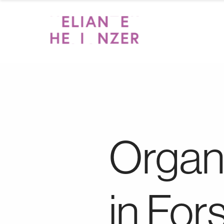
Organ
in For