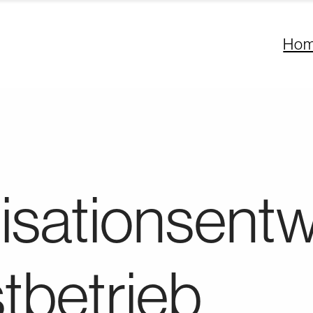
Ho
isationsentw
stbetrieb