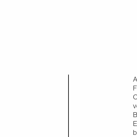
A
F
O
v
B
E
b