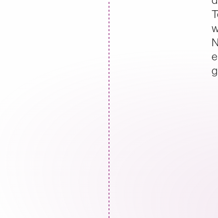
d
T
w
N
e
g