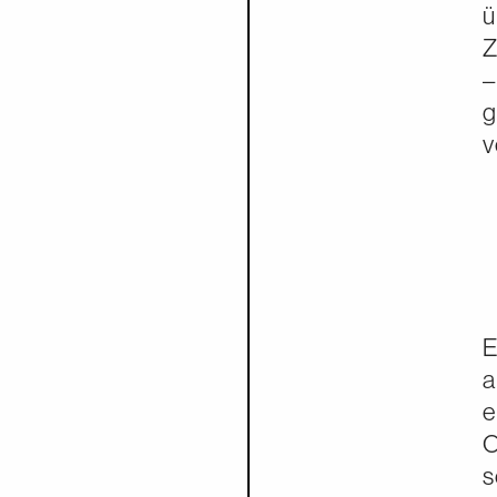
ü
Z
–
g
v
E
a
e
O
s